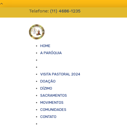
Telefone:
(11) 4686-1235
HOME
A PARÓQUIA
SACERDOTES
NOSSA HISTÓRIA
PASTORAIS
VISITA PASTORAL 2024
CARTA PASTORAL
DOAÇÃO
VÍDEOS
DÍZIMO
MISSAS AO VIVO
SACRAMENTOS
CORPUS CHRISTI 2022
MOVIMENTOS
INSTITUIÇÃO E RENOVAÇÃO DOS MINISTROS
COMUNIDADES
FESTA DA DIVINA MISERICÓRIA
CONTATO